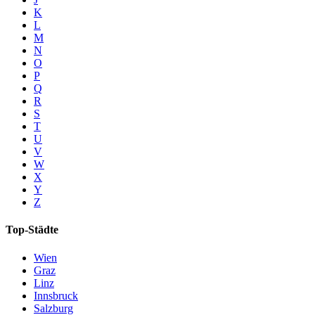
K
L
M
N
O
P
Q
R
S
T
U
V
W
X
Y
Z
Top-Städte
Wien
Graz
Linz
Innsbruck
Salzburg