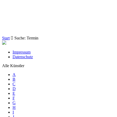
Start
Suche: Termin
Impressum
Datenschutz
Alle Künstler
A
B
C
D
E
F
G
H
I
J