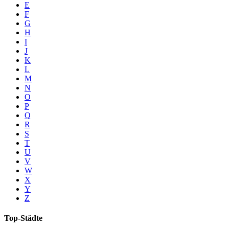
E
F
G
H
I
J
K
L
M
N
O
P
Q
R
S
T
U
V
W
X
Y
Z
Top-Städte