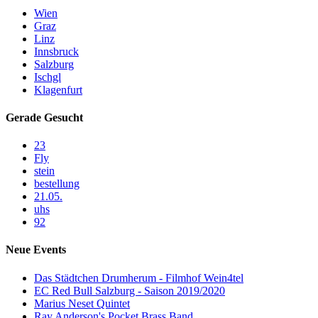
Wien
Graz
Linz
Innsbruck
Salzburg
Ischgl
Klagenfurt
Gerade Gesucht
23
Fly
stein
bestellung
21.05.
uhs
92
Neue Events
Das Städtchen Drumherum - Filmhof Wein4tel
EC Red Bull Salzburg - Saison 2019/2020
Marius Neset Quintet
Ray Anderson's Pocket Brass Band