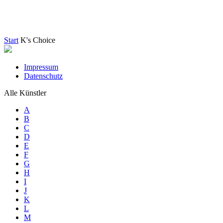
Start
K's Choice
Impressum
Datenschutz
Alle Künstler
A
B
C
D
E
F
G
H
I
J
K
L
M