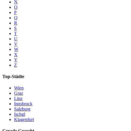
N
O
P
Q
R
S
T
U
V
W
X
Y
Z
Top-Städte
Wien
Graz
Linz
Innsbruck
Salzburg
Ischgl
Klagenfurt
Gerade Gesucht