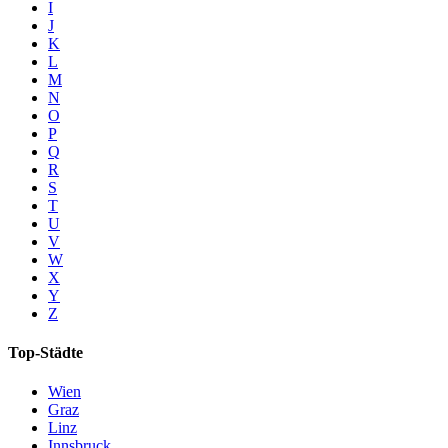
I
J
K
L
M
N
O
P
Q
R
S
T
U
V
W
X
Y
Z
Top-Städte
Wien
Graz
Linz
Innsbruck