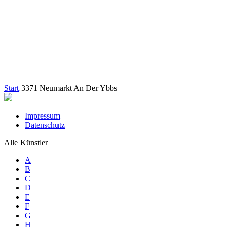
Start
3371 Neumarkt An Der Ybbs
Impressum
Datenschutz
Alle Künstler
A
B
C
D
E
F
G
H