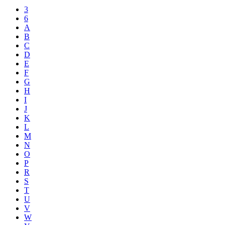
3
6
A
B
C
D
E
F
G
H
I
J
K
L
M
N
O
P
R
S
T
U
V
W