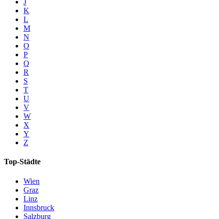
J
K
L
M
N
O
P
Q
R
S
T
U
V
W
X
Y
Z
Top-Städte
Wien
Graz
Linz
Innsbruck
Salzburg