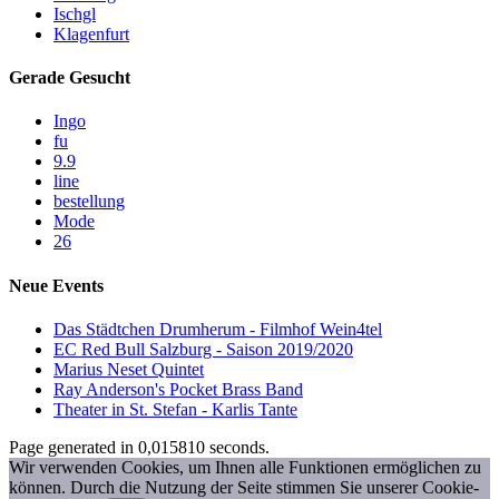
Ischgl
Klagenfurt
Gerade Gesucht
Ingo
fu
9.9
line
bestellung
Mode
26
Neue Events
Das Städtchen Drumherum - Filmhof Wein4tel
EC Red Bull Salzburg - Saison 2019/2020
Marius Neset Quintet
Ray Anderson's Pocket Brass Band
Theater in St. Stefan - Karlis Tante
Page generated in 0,015810 seconds.
Wir verwenden Cookies, um Ihnen alle Funktionen ermöglichen zu
können. Durch die Nutzung der Seite stimmen Sie unserer Cookie-