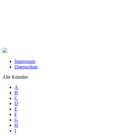
Impressum
Datenschutz
Alle Künstler
A
B
C
D
E
F
G
H
I