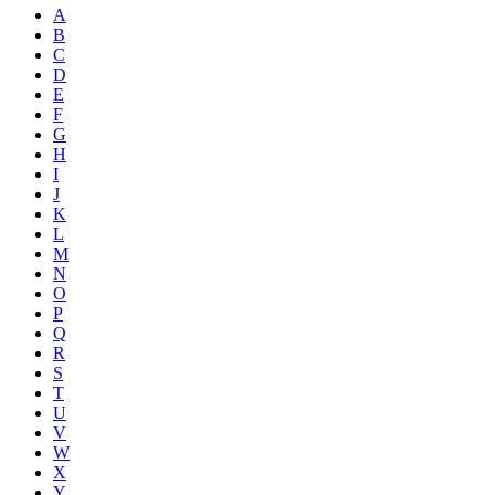
A
B
C
D
E
F
G
H
I
J
K
L
M
N
O
P
Q
R
S
T
U
V
W
X
Y