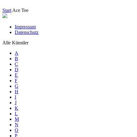
Start
Ace Tee
Impressum
Datenschutz
Alle Künstler
A
B
C
D
E
F
G
H
I
J
K
L
M
N
O
P