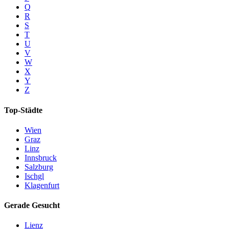
Q
R
S
T
U
V
W
X
Y
Z
Top-Städte
Wien
Graz
Linz
Innsbruck
Salzburg
Ischgl
Klagenfurt
Gerade Gesucht
Lienz