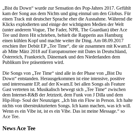
„Bist du Down“ wurde zur Sensation des Pop-Jahres 2017. Gefühlt
kam der Song aus dem Nichts und ging einmal um den Globus. Für
einen Track mit deutscher Sprache eher die Ausnahme. Während die
Klicks explodierten und einige der wichtigsten Medien der Welt
(unter anderem Vogue, The Fader, NPR, The Guardian) über Ace
Tee und ihren Hit schrieben, behielt die Rapperin aus Hamburg
einen kühlen Kopf und machte weiter ihr Ding. Am 08.09.2017
erschien ihre Debüt EP „Tee Time“, die sie zusammen mit Kwam.E
ab Mitte März 2018 auf Europatournee mit Dates in Deutschland,
Österreich, Frankreich, Dänemark und den Niederlanden dem
Publikum live präsentieren wird.
Die Songs von „Tee Time“ sind alle in der Phase von „Bist Du
Down“ entstanden. Herausgekommen ist eine intensive, positive
und interessante EP, auf der Kwam.E bei allen Songs als Feature
Gast vertreten ist. Musikalisch bewegt sich „Tee Time“ zwischen
dem Internet-R&B der Jetztzeit, dem Funk von J Dilla und dem
Hip-Hop- Soul der Neunziger. „Ich bin ein Flow in Person. Ich halte
nichts von überstrukturierten Songs. Ich kann machen, was ich will.
Wenn es ein Vibe ist, ist es ein Vibe. Das ist meine Message.“ so
Ace Tee.
News Ace Tee