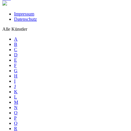
Impressum
Datenschutz
Alle Künstler
A
B
C
D
E
F
G
H
I
J
K
L
M
N
O
P
Q
R