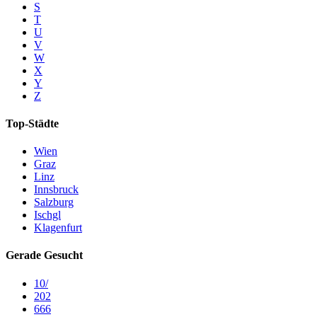
S
T
U
V
W
X
Y
Z
Top-Städte
Wien
Graz
Linz
Innsbruck
Salzburg
Ischgl
Klagenfurt
Gerade Gesucht
10/
202
666