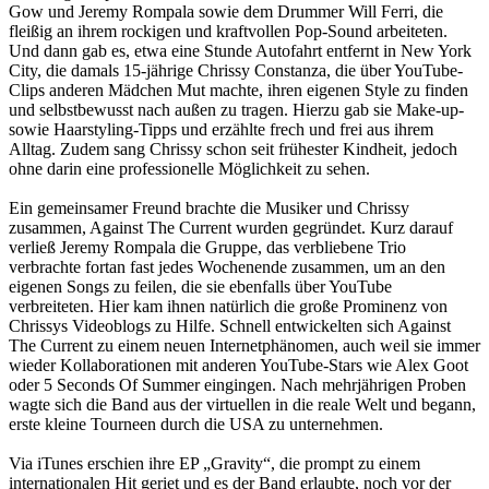
Gow und Jeremy Rompala sowie dem Drummer Will Ferri, die
fleißig an ihrem rockigen und kraftvollen Pop-Sound arbeiteten.
Und dann gab es, etwa eine Stunde Autofahrt entfernt in New York
City, die damals 15-jährige Chrissy Constanza, die über YouTube-
Clips anderen Mädchen Mut machte, ihren eigenen Style zu finden
und selbstbewusst nach außen zu tragen. Hierzu gab sie Make-up-
sowie Haarstyling-Tipps und erzählte frech und frei aus ihrem
Alltag. Zudem sang Chrissy schon seit frühester Kindheit, jedoch
ohne darin eine professionelle Möglichkeit zu sehen.
Ein gemeinsamer Freund brachte die Musiker und Chrissy
zusammen, Against The Current wurden gegründet. Kurz darauf
verließ Jeremy Rompala die Gruppe, das verbliebene Trio
verbrachte fortan fast jedes Wochenende zusammen, um an den
eigenen Songs zu feilen, die sie ebenfalls über YouTube
verbreiteten. Hier kam ihnen natürlich die große Prominenz von
Chrissys Videoblogs zu Hilfe. Schnell entwickelten sich Against
The Current zu einem neuen Internetphänomen, auch weil sie immer
wieder Kollaborationen mit anderen YouTube-Stars wie Alex Goot
oder 5 Seconds Of Summer eingingen. Nach mehrjährigen Proben
wagte sich die Band aus der virtuellen in die reale Welt und begann,
erste kleine Tourneen durch die USA zu unternehmen.
Via iTunes erschien ihre EP „Gravity“, die prompt zu einem
internationalen Hit geriet und es der Band erlaubte, noch vor der