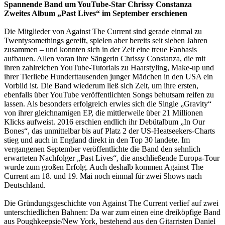
Spannende Band um YouTube-Star Chrissy Constanza
Zweites Album „Past Lives“ im September erschienen
Die Mitglieder von Against The Current sind gerade einmal zu
Twentysomethings gereift, spielen aber bereits seit sieben Jahren
zusammen – und konnten sich in der Zeit eine treue Fanbasis
aufbauen. Allen voran ihre Sängerin Chrissy Constanza, die mit
ihren zahlreichen YouTube-Tutorials zu Haarstyling, Make-up und
ihrer Tierliebe Hunderttausenden junger Mädchen in den USA ein
Vorbild ist. Die Band wiederum ließ sich Zeit, um ihre ersten,
ebenfalls über YouTube veröffentlichten Songs behutsam reifen zu
lassen. Als besonders erfolgreich erwies sich die Single „Gravity“
von ihrer gleichnamigen EP, die mittlerweile über 21 Millionen
Klicks aufweist. 2016 erschien endlich ihr Debütalbum „In Our
Bones“, das unmittelbar bis auf Platz 2 der US-Heatseekers-Charts
stieg und auch in England direkt in den Top 30 landete. Im
vergangenen September veröffentlichte die Band den sehnlich
erwarteten Nachfolger „Past Lives“, die anschließende Europa-Tour
wurde zum großen Erfolg. Auch deshalb kommen Against The
Current am 18. und 19. Mai noch einmal für zwei Shows nach
Deutschland.
Die Gründungsgeschichte von Against The Current verlief auf zwei
unterschiedlichen Bahnen: Da war zum einen eine dreiköpfige Band
aus Poughkeepsie/New York, bestehend aus den Gitarristen Daniel