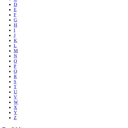
D
E
F
G
H
I
J
K
L
M
N
O
P
Q
R
S
T
U
V
W
X
Y
Z