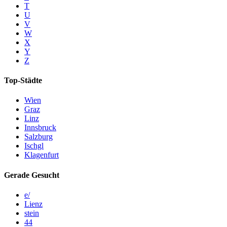
T
U
V
W
X
Y
Z
Top-Städte
Wien
Graz
Linz
Innsbruck
Salzburg
Ischgl
Klagenfurt
Gerade Gesucht
e/
Lienz
stein
44