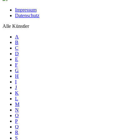
Impressum
Datenschutz
Alle Künstler
A
B
C
D
E
F
G
H
I
J
K
L
M
N
O
P
Q
R
S