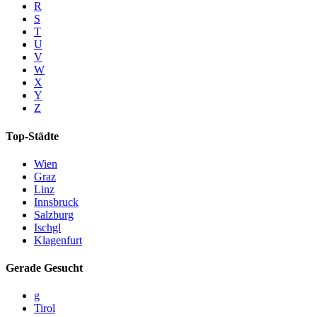
R
S
T
U
V
W
X
Y
Z
Top-Städte
Wien
Graz
Linz
Innsbruck
Salzburg
Ischgl
Klagenfurt
Gerade Gesucht
g
Tirol