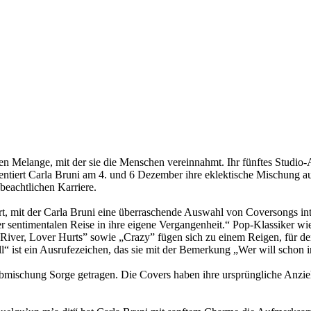
chen Melange, mit der sie die Menschen vereinnahmt. Ihr fünftes Stud
entiert Carla Bruni am 4. und 6 Dezember ihre eklektische Mischung au
beachtlichen Karriere.
t, mit der Carla Bruni eine überraschende Auswahl von Coversongs inte
er sentimentalen Reise in ihre eigene Vergangenheit.“ Pop-Klassiker 
ver, Lover Hurts” sowie „Crazy” fügen sich zu einem Reigen, für den 
“ ist ein Ausrufezeichen, das sie mit der Bemerkung „Wer will schon
ischung Sorge getragen. Die Covers haben ihre ursprüngliche Anziehungs