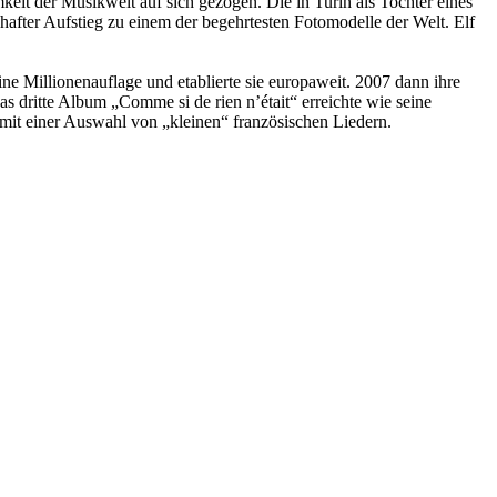
eit der Musikwelt auf sich gezogen. Die in Turin als Tochter eines
hafter Aufstieg zu einem der begehrtesten Fotomodelle der Welt. Elf
ine Millionenauflage und etablierte sie europaweit. 2007 dann ihre
s dritte Album „Comme si de rien n’était“ erreichte wie seine
 mit einer Auswahl von „kleinen“ französischen Liedern.