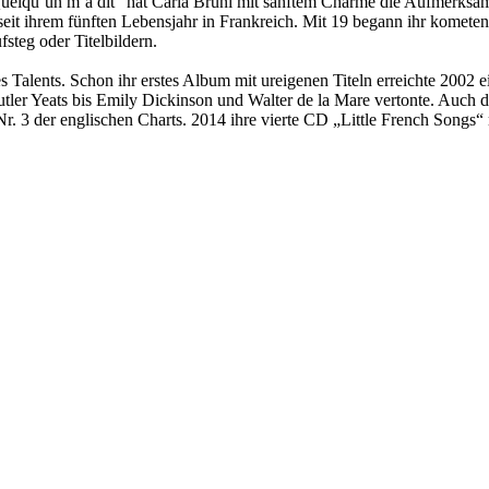
uelqu’un m’a dit“ hat Carla Bruni mit sanftem Charme die Aufmerksamk
seit ihrem fünften Lebensjahr in Frankreich. Mit 19 begann ihr kometen
steg oder Titelbildern.
s Talents. Schon ihr erstes Album mit ureigenen Titeln erreichte 2002 e
ler Yeats bis Emily Dickinson und Walter de la Mare vertonte. Auch da
Nr. 3 der englischen Charts. 2014 ihre vierte CD „Little French Songs“