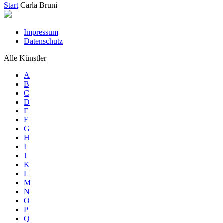
Start
Carla Bruni
Impressum
Datenschutz
Alle Künstler
A
B
C
D
E
F
G
H
I
J
K
L
M
N
O
P
Q