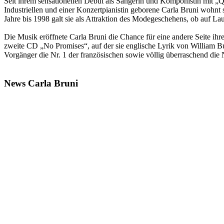
Seit ihrem sensationellen Debüt als Sängerin und Komponistin mit „Q
Industriellen und einer Konzertpianistin geborene Carla Bruni wohnt 
Jahre bis 1998 galt sie als Attraktion des Modegeschehens, ob auf Lauf
Die Musik eröffnete Carla Bruni die Chance für eine andere Seite ihre
zweite CD „No Promises“, auf der sie englische Lyrik von William But
Vorgänger die Nr. 1 der französischen sowie völlig überraschend die 
News Carla Bruni