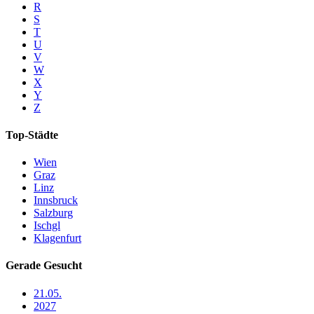
R
S
T
U
V
W
X
Y
Z
Top-Städte
Wien
Graz
Linz
Innsbruck
Salzburg
Ischgl
Klagenfurt
Gerade Gesucht
21.05.
2027