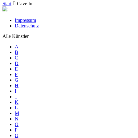
Start
Cave In
Impressum
Datenschutz
Alle Künstler
A
B
C
D
E
F
G
H
I
J
K
L
M
N
O
P
Q