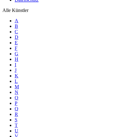
Alle Künstler
A
B
C
D
E
F
G
H
I
J
K
L
M
N
O
P
Q
R
S
T
U
V