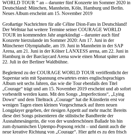
WORLD TOUR ” an – darunter fünf Konzerte im Sommer 2020 in
Deutschland: München, Mannheim, Köln, Hamburg und Berlin.
Neues Album erscheint am 15. November 2019
Großartige Nachrichten für alle Céline Dion-Fans in Deutschland!
Der Weltstar hat weitere Termine seiner COURAGE WORLD
TOUR im kommenden Jahr angekündigt – darunter auch fünf
Konzerte hierzulande im Sommer 2020: Am 17. Juni in der
Münchener Olympiahalle, am 19. Juni in Mannheim in der SAP
Arena, am 21. Juni in der Kölner LANXESS arena, am 22. Juni in
Hamburg in der Barclaycard Arena sowie einen Monat später am
22. Juli in der Berliner Waldbühne.
Begleitend zu der COURAGE WORLD TOUR veröffentlicht der
Superstar sein mit Spannung erwartetes erstes englischsprachiges
Album seit sechs Jahren, das wie die Tour ebenfalls den Titel
„Courage“ trägt und am 15. November 2019 erscheint und ab sofort
vorbestellt werden kann. Mit den Songs „Imperfections“, „Lying
Down“ und dem Titeltrack „Courage“ hat die Künstlerin erst vor
wenigen Tagen einen kleinen Vorgeschmack auf ihren neuen
Longplayer gegeben, der riesigen Appetit auf mehr macht: Bereits
diese drei Songs präsentieren die stilistische Bandbreite der
Ausnahmesängerin, die von der wunderschönen Ballade bis hin
zum dynamischen Uptempo-Popsong reicht – und damit auch die
neue kreative Richtung von „Courage“. Hier geht es zu den frisch