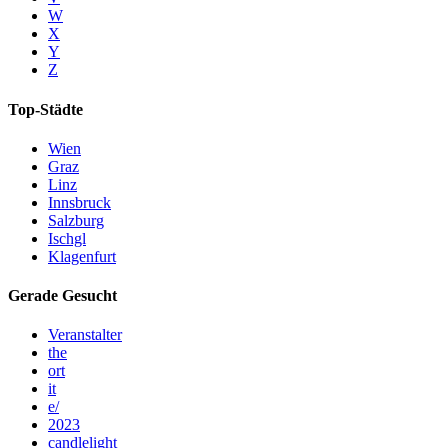
W
X
Y
Z
Top-Städte
Wien
Graz
Linz
Innsbruck
Salzburg
Ischgl
Klagenfurt
Gerade Gesucht
Veranstalter
the
ort
it
e/
2023
candlelight