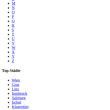
M
N
O
P
Q
R
S
T
U
V
W
X
Y
Z
Top-Städte
Wien
Graz
Linz
Innsbruck
Salzburg
Ischgl
Klagenfurt