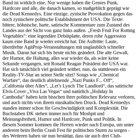
Band ist wirklich eine. Nur wenige haben die Genres Punk,
Hardcore und alle, die danach kamen, so maßgeblich geprägt wie
die Dead Kennedys. Eine einzige, zynische Provokation gegen das
noch zynischere politische Establishment der USA. Die Texte:
bittere, höhnische, harte, satirische Kommentare zum Zustand des
Landes aus der Sicht von ganz links außen. „Fresh Fruit For Rotting
Vegetables“: eine legendäre Debütplatte, deren rohe Aggression
kaum eine Band je wieder erreicht hat. Die Auftritte: Laute,
überdrehte AgitProp-Veranstaltungen mit unglaublich schneller
Musik. Daran hat sich bis heute nichts geändert. Die alte Gewalt,
der Humor, die Haltung, alles war wieder da, als wäre keine
Sekunde vergangen, seit Ronald Reagan Präsident der USA war.
Hat sich tatsächlich viel geändert seither, nun, da stattdessen ein
Reality-TV-Star an seiner Stelle sitzt? Songs wie „Chemical
Warfare“, das deutlich ablehnende „Nazi Punks F... Off“,
„California über Alles“, „Let’s Lynch The Landlord“, das satirische
Elvis-Cover „Viva Las Vegas“ und natürlich „Holiday In
Cambodia“ haben kein bisschen ihrer politischen Relevanz verloren,
und auch nichts von ihrem musikalischen Druck. Dead Kennedys
standen immer schon für Geschwindigkeit und Komplexität. Die
Buchstaben DK stehen immer noch für Moshpit und
Meinungsfreiheit, Humor und Hardcore, Punk und Politik. In
diesem Sommer kommen die Herren wieder nach Europa, um unter
anderem beim Berlin Crash Fest für politischen Sturm zu sorgen -
des Weiteren haben sie nun bestätigt, dass sie auch drei Club-