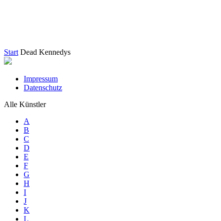
Start
Dead Kennedys
Impressum
Datenschutz
Alle Künstler
A
B
C
D
E
F
G
H
I
J
K
L