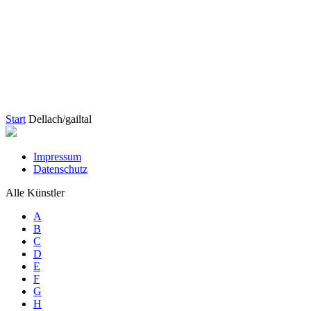
Start
Dellach/gailtal
Impressum
Datenschutz
Alle Künstler
A
B
C
D
E
F
G
H