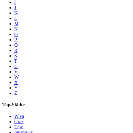
I
J
K
L
M
N
O
P
Q
R
S
T
U
V
W
X
Y
Z
Top-Städte
Wien
Graz
Linz
Innsbruck