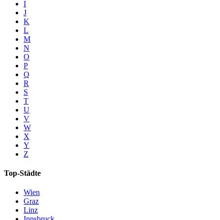
I
J
K
L
M
N
O
P
Q
R
S
T
U
V
W
X
Y
Z
Top-Städte
Wien
Graz
Linz
Innsbruck