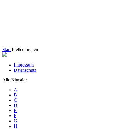
Start
Prellenkirchen
Impressum
Datenschutz
Alle Künstler
A
B
C
D
E
F
G
H