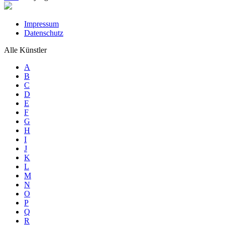
Impressum
Datenschutz
Alle Künstler
A
B
C
D
E
F
G
H
I
J
K
L
M
N
O
P
Q
R