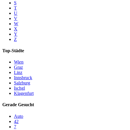
S
T
U
V
W
X
Y
Z
Top-Städte
Wien
Graz
Linz
Innsbruck
Salzburg
Ischgl
Klagenfurt
Gerade Gesucht
Auto
42
7