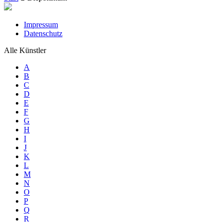
Impressum
Datenschutz
Alle Künstler
A
B
C
D
E
F
G
H
I
J
K
L
M
N
O
P
Q
R