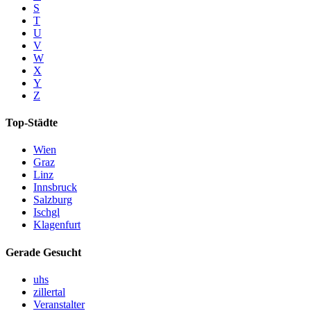
S
T
U
V
W
X
Y
Z
Top-Städte
Wien
Graz
Linz
Innsbruck
Salzburg
Ischgl
Klagenfurt
Gerade Gesucht
uhs
zillertal
Veranstalter