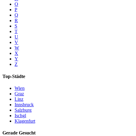
O
P
Q
R
S
T
U
V
W
X
Y
Z
Top-Städte
Wien
Graz
Linz
Innsbruck
Salzburg
Ischgl
Klagenfurt
Gerade Gesucht