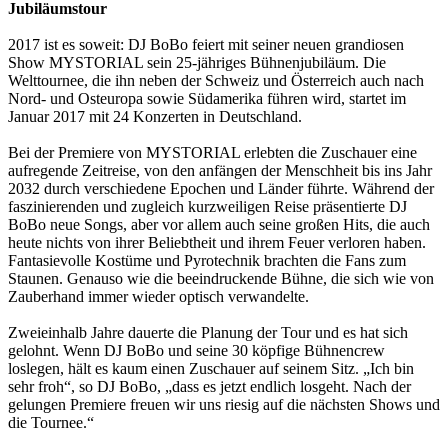
Jubiläumstour
2017 ist es soweit: DJ BoBo feiert mit seiner neuen grandiosen
Show MYSTORIAL sein 25-jähriges Bühnenjubiläum. Die
Welttournee, die ihn neben der Schweiz und Österreich auch nach
Nord- und Osteuropa sowie Südamerika führen wird, startet im
Januar 2017 mit 24 Konzerten in Deutschland.
Bei der Premiere von MYSTORIAL erlebten die Zuschauer eine
aufregende Zeitreise, von den anfängen der Menschheit bis ins Jahr
2032 durch verschiedene Epochen und Länder führte. Während der
faszinierenden und zugleich kurzweiligen Reise präsentierte DJ
BoBo neue Songs, aber vor allem auch seine großen Hits, die auch
heute nichts von ihrer Beliebtheit und ihrem Feuer verloren haben.
Fantasievolle Kostüme und Pyrotechnik brachten die Fans zum
Staunen. Genauso wie die beeindruckende Bühne, die sich wie von
Zauberhand immer wieder optisch verwandelte.
Zweieinhalb Jahre dauerte die Planung der Tour und es hat sich
gelohnt. Wenn DJ BoBo und seine 30 köpfige Bühnencrew
loslegen, hält es kaum einen Zuschauer auf seinem Sitz. „Ich bin
sehr froh“, so DJ BoBo, „dass es jetzt endlich losgeht. Nach der
gelungen Premiere freuen wir uns riesig auf die nächsten Shows und
die Tournee.“