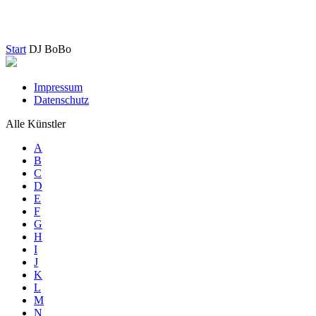
Start
DJ BoBo
Impressum
Datenschutz
Alle Künstler
A
B
C
D
E
F
G
H
I
J
K
L
M
N