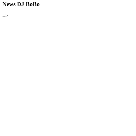
News DJ BoBo
-->