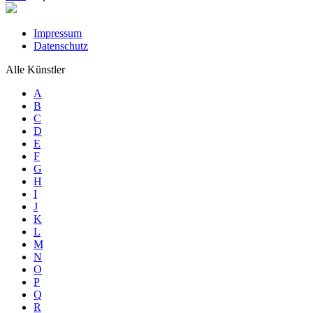
Impressum
Datenschutz
Alle Künstler
A
B
C
D
E
F
G
H
I
J
K
L
M
N
O
P
Q
R