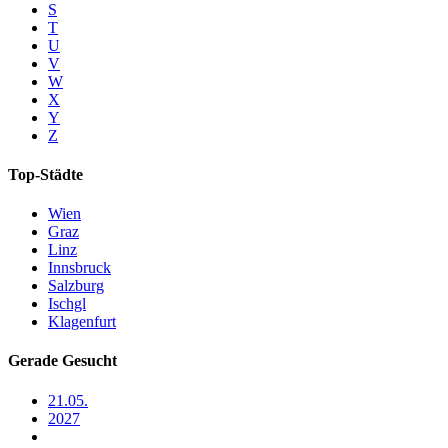
S
T
U
V
W
X
Y
Z
Top-Städte
Wien
Graz
Linz
Innsbruck
Salzburg
Ischgl
Klagenfurt
Gerade Gesucht
21.05.
2027