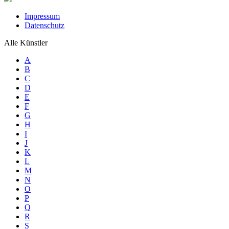
Impressum
Datenschutz
Alle Künstler
A
B
C
D
E
F
G
H
I
J
K
L
M
N
O
P
Q
R
S