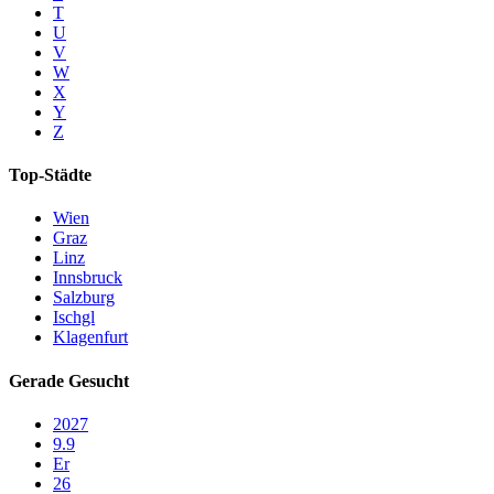
T
U
V
W
X
Y
Z
Top-Städte
Wien
Graz
Linz
Innsbruck
Salzburg
Ischgl
Klagenfurt
Gerade Gesucht
2027
9.9
Er
26