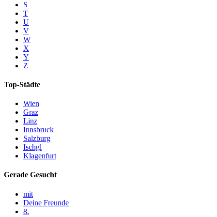
S
T
U
V
W
X
Y
Z
Top-Städte
Wien
Graz
Linz
Innsbruck
Salzburg
Ischgl
Klagenfurt
Gerade Gesucht
mit
Deine Freunde
8.