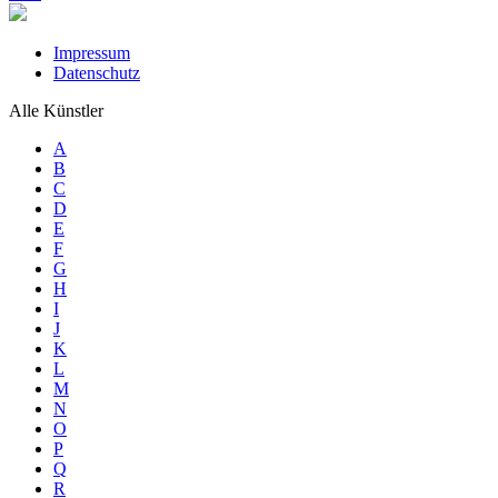
Impressum
Datenschutz
Alle Künstler
A
B
C
D
E
F
G
H
I
J
K
L
M
N
O
P
Q
R