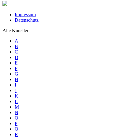
Impressum
Datenschutz
Alle Künstler
A
B
C
D
E
F
G
H
I
J
K
L
M
N
O
P
Q
R