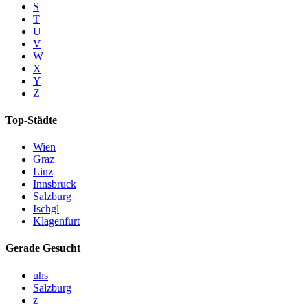
S
T
U
V
W
X
Y
Z
Top-Städte
Wien
Graz
Linz
Innsbruck
Salzburg
Ischgl
Klagenfurt
Gerade Gesucht
uhs
Salzburg
z