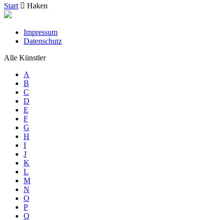
Start
Haken
Impressum
Datenschutz
Alle Künstler
A
B
C
D
E
F
G
H
I
J
K
L
M
N
O
P
Q