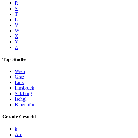
R
S
T
U
V
W
X
Y
Z
Top-Städte
Wien
Graz
Linz
Innsbruck
Salzburg
Ischgl
Klagenfurt
Gerade Gesucht
k
Am