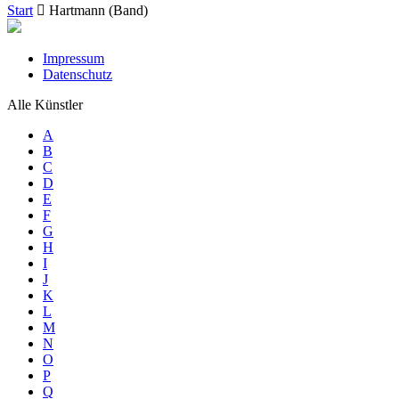
Start
Hartmann (Band)
Impressum
Datenschutz
Alle Künstler
A
B
C
D
E
F
G
H
I
J
K
L
M
N
O
P
Q