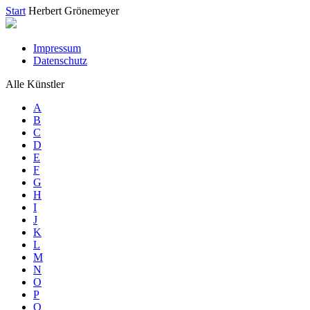
Start
Herbert Grönemeyer
Impressum
Datenschutz
Alle Künstler
A
B
C
D
E
F
G
H
I
J
K
L
M
N
O
P
Q