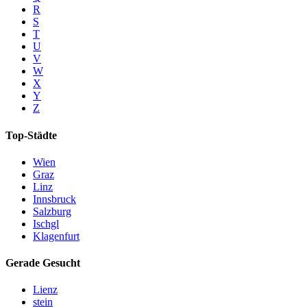
R
S
T
U
V
W
X
Y
Z
Top-Städte
Wien
Graz
Linz
Innsbruck
Salzburg
Ischgl
Klagenfurt
Gerade Gesucht
Lienz
stein