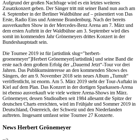
Aufgrund der großen Nachfrage wird es ein letztes weiteres
Zusatzkonzert geben. Der Sänger tritt mit seiner Band nun auch am
4. September in der Berliner Waldbühne auf – präsentiert von Das
Erste, Radio Eins und Antenne Brandenburg. Nach der bereits
ausverkauften Show in der Mercedes-Benz Arena am 7. März und
dem ersten Auftritt in der Waldbühne am 3. September wird dies
somit im kommenden Jahr Grönemeyers drittes Konzert in der
Bundeshauptstadt sein.
Die Tournee 2019 ist für [artistlink slug="herbert-
groenemeyer"]Herbert Grönemeyer[/artistlink] und seine Band die
erste nach dem großem Erfolg der „Dauernd Jetzt“-Tour vor drei
Jahren. Das Publikumsinteresse an den kommenden Shows des
Sängers, der am 9. November 2018 sein neues Album „Tumult“
veröffentlicht, ist enorm. Am 5. März 2019 steht der Tour-Auftakt in
Kiel auf dem Plan. Das Konzert in der dortigen Sparkassen-Arena
ist ebenso ausverkauft wie viele weitere Arena-Shows im März.
Grönemeyer, dessen Studioalben seit 1984 allesamt die Spitze der
deutschen Charts erreichten, wird im Frühjahr und Sommer 2019 in
Deutschland, Österreich, der Schweiz und den Niederlanden
auftreten. Insgesamt umfasst seine Tournee 27 Konzerte.
News Herbert Grönemeyer
-->