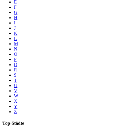
E
F
G
H
I
J
K
L
M
N
O
P
Q
R
S
T
U
V
W
X
Y
Z
Top-Städte