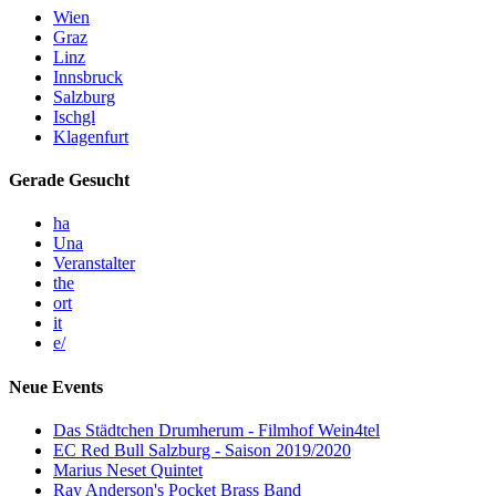
Wien
Graz
Linz
Innsbruck
Salzburg
Ischgl
Klagenfurt
Gerade Gesucht
ha
Una
Veranstalter
the
ort
it
e/
Neue Events
Das Städtchen Drumherum - Filmhof Wein4tel
EC Red Bull Salzburg - Saison 2019/2020
Marius Neset Quintet
Ray Anderson's Pocket Brass Band