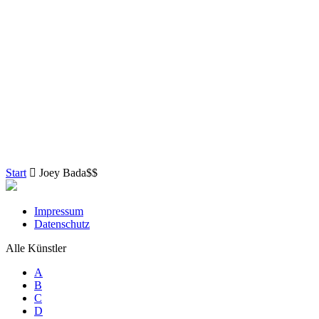
Start
Joey Bada$$
Impressum
Datenschutz
Alle Künstler
A
B
C
D