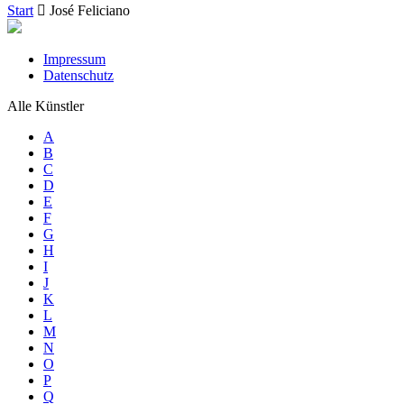
Start
José Feliciano
Impressum
Datenschutz
Alle Künstler
A
B
C
D
E
F
G
H
I
J
K
L
M
N
O
P
Q