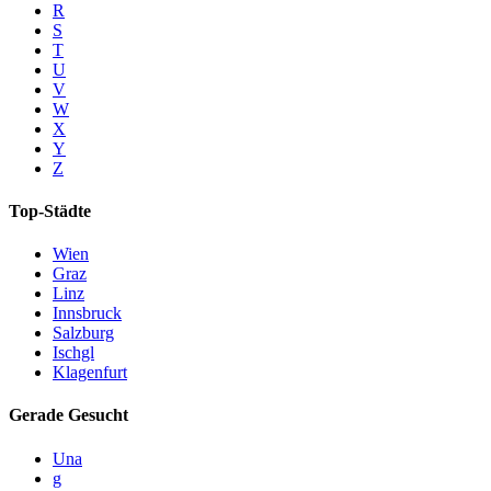
R
S
T
U
V
W
X
Y
Z
Top-Städte
Wien
Graz
Linz
Innsbruck
Salzburg
Ischgl
Klagenfurt
Gerade Gesucht
Una
g