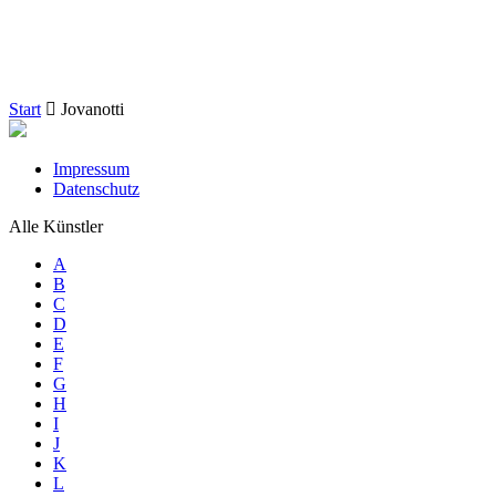
Start
Jovanotti
Impressum
Datenschutz
Alle Künstler
A
B
C
D
E
F
G
H
I
J
K
L