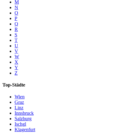
M
N
O
P
Q
R
S
T
U
V
W
X
Y
Z
Top-Städte
Wien
Graz
Linz
Innsbruck
Salzburg
Ischgl
Klagenfurt