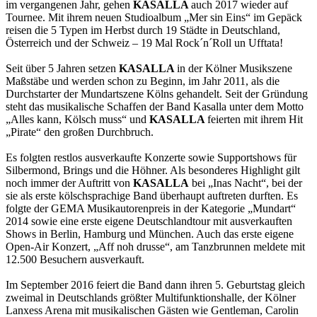
im vergangenen Jahr, gehen
KASALLA
auch 2017 wieder auf
Tournee. Mit ihrem neuen Studioalbum „Mer sin Eins“ im Gepäck
reisen die 5 Typen im Herbst durch 19 Städte in Deutschland,
Österreich und der Schweiz – 19 Mal Rock´n´Roll un Ufftata!
Seit über 5 Jahren setzen
KASALLA
in der Kölner Musikszene
Maßstäbe und werden schon zu Beginn, im Jahr 2011, als die
Durchstarter der Mundartszene Kölns gehandelt. Seit der Gründung
steht das musikalische Schaffen der Band Kasalla unter dem Motto
„Alles kann, Kölsch muss“ und
KASALLA
feierten mit ihrem Hit
„Pirate“ den großen Durchbruch.
Es folgten restlos ausverkaufte Konzerte sowie Supportshows für
Silbermond, Brings und die Höhner. Als besonderes Highlight gilt
noch immer der Auftritt von
KASALLA
bei „Inas Nacht“, bei der
sie als erste kölschsprachige Band überhaupt auftreten durften. Es
folgte der GEMA Musikautorenpreis in der Kategorie „Mundart“
2014 sowie eine erste eigene Deutschlandtour mit ausverkauften
Shows in Berlin, Hamburg und München. Auch das erste eigene
Open-Air Konzert, „Aff noh drusse“, am Tanzbrunnen meldete mit
12.500 Besuchern ausverkauft.
Im September 2016 feiert die Band dann ihren 5. Geburtstag gleich
zweimal in Deutschlands größter Multifunktionshalle, der Kölner
Lanxess Arena mit musikalischen Gästen wie Gentleman, Carolin