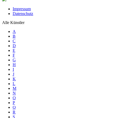
Impressum
Datenschutz
Alle Künstler
A
B
C
D
E
F
G
H
I
J
K
L
M
N
O
P
Q
R
S