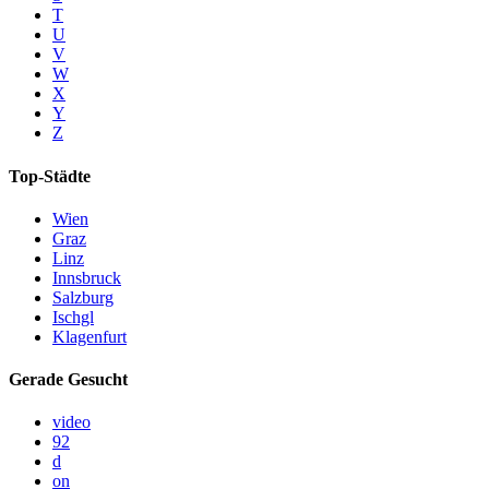
T
U
V
W
X
Y
Z
Top-Städte
Wien
Graz
Linz
Innsbruck
Salzburg
Ischgl
Klagenfurt
Gerade Gesucht
video
92
d
on