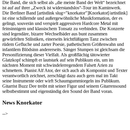
Die Band, die sich selbst als „die meiste Band der Welt“ bezeichnet
ist auf auf ihrer „Zweck ist widerstandslos“-Tour im Kaminwerk.
Die Berliner Band [artistlink slug="knorkator"]Knorkator[/artistlink]
ist eine schillernde und außergewöhnliche Musikformation, der es
gelingt, souverän und verspielt aggressiven Hardcore Metal mit
feinsinnigem und klassischem Tonsatz zu verbinden. Die Konzerte
sind legendäre, bizarre Wechselbäder aus bunt zusammen
gewürfelten Stilistiken, einerseits leichtfüßigem Tanz zwischen
rüdem Gefluche und zarter Poesie, pathetischem Größenwahn und
infantilem Blödsinn andererseits. Sänger Stumpen ist gleichsam die
Personifizierung dieser Vielfalt. Als großflächig tätowierter
Glatzkopf schimpft er lautstark auf sein Publikum ein, um im
nächsten Moment mit schwindelerregendem Falsett Arien zu
schmettern. Pianist Alf Ator, der sich auch als Komponist und Texter
verantwortlich zeichnet, zerschlägt dazu auch gern mal im Takt
seine Instrumente oder wirft Schaumgummiorgeln ins Publikum.
Gitarrist Buzz Dee treibt mit seiner Figur und seinem Gitarrensound
selbstbestimmt und eigenständig den Sound der Band voran.
News Knorkator
-->