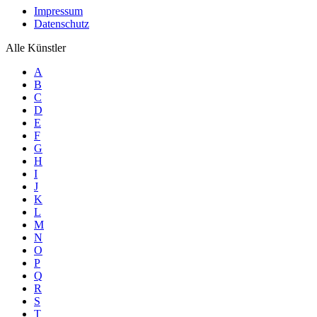
Impressum
Datenschutz
Alle Künstler
A
B
C
D
E
F
G
H
I
J
K
L
M
N
O
P
Q
R
S
T