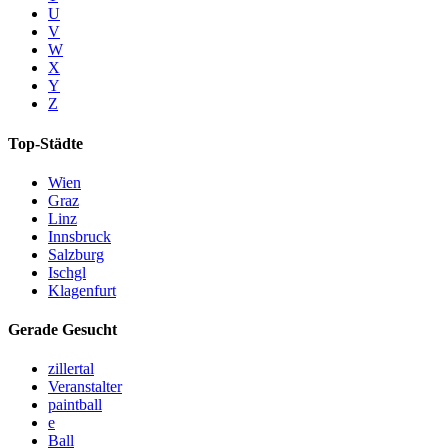
U
V
W
X
Y
Z
Top-Städte
Wien
Graz
Linz
Innsbruck
Salzburg
Ischgl
Klagenfurt
Gerade Gesucht
zillertal
Veranstalter
paintball
e
Ball