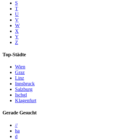
S
T
U
V
W
X
Y
Z
Top-Städte
Wien
Graz
Linz
Innsbruck
Salzburg
Ischgl
Klagenfurt
Gerade Gesucht
//
ha
d