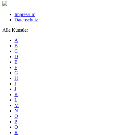
Impressum
Datenschutz
Alle Künstler
A
B
C
D
E
F
G
H
I
J
K
L
M
N
O
P
Q
R