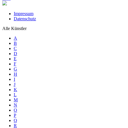
Impressum
Datenschutz
Alle Künstler
A
B
C
D
E
F
G
H
I
J
K
L
M
N
O
P
Q
R