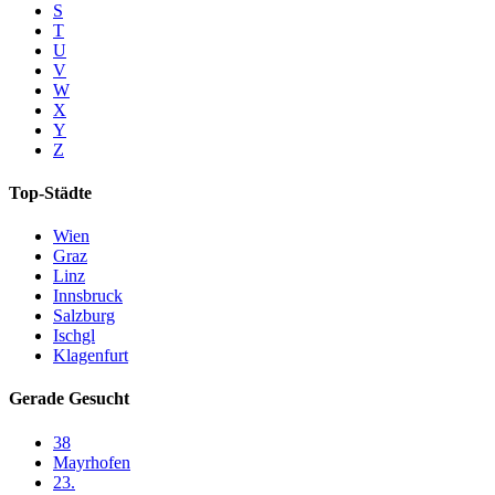
S
T
U
V
W
X
Y
Z
Top-Städte
Wien
Graz
Linz
Innsbruck
Salzburg
Ischgl
Klagenfurt
Gerade Gesucht
38
Mayrhofen
23.