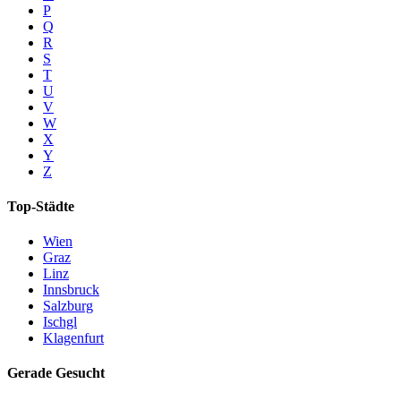
P
Q
R
S
T
U
V
W
X
Y
Z
Top-Städte
Wien
Graz
Linz
Innsbruck
Salzburg
Ischgl
Klagenfurt
Gerade Gesucht