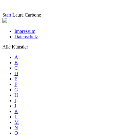
Start
Laura Carbone
Impressum
Datenschutz
Alle Künstler
A
B
C
D
E
F
G
H
I
J
K
L
M
N
O