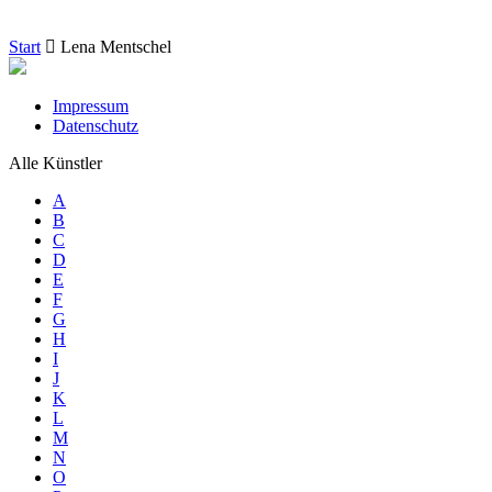
Start
Lena Mentschel
Impressum
Datenschutz
Alle Künstler
A
B
C
D
E
F
G
H
I
J
K
L
M
N
O