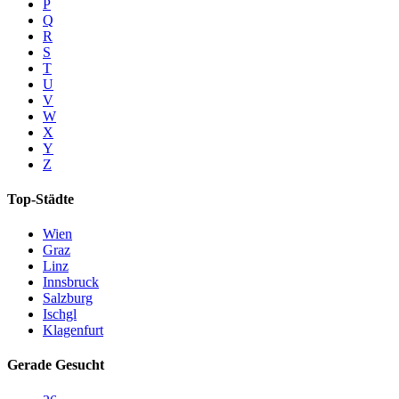
P
Q
R
S
T
U
V
W
X
Y
Z
Top-Städte
Wien
Graz
Linz
Innsbruck
Salzburg
Ischgl
Klagenfurt
Gerade Gesucht