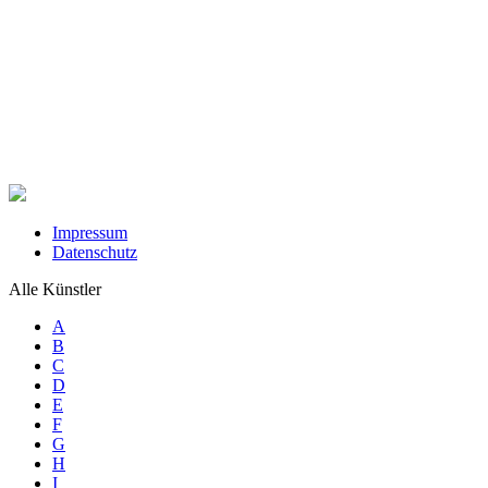
Impressum
Datenschutz
Alle Künstler
A
B
C
D
E
F
G
H
I