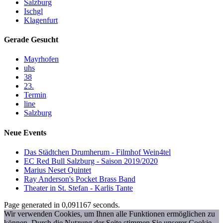
Salzburg
Ischgl
Klagenfurt
Gerade Gesucht
Mayrhofen
uhs
38
23.
Termin
line
Salzburg
Neue Events
Das Städtchen Drumherum - Filmhof Wein4tel
EC Red Bull Salzburg - Saison 2019/2020
Marius Neset Quintet
Ray Anderson's Pocket Brass Band
Theater in St. Stefan - Karlis Tante
Page generated in 0,091167 seconds.
Wir verwenden Cookies, um Ihnen alle Funktionen ermöglichen zu
können. Durch die Nutzung der Seite stimmen Sie unserer Cookie-