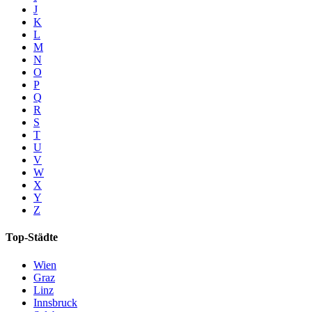
J
K
L
M
N
O
P
Q
R
S
T
U
V
W
X
Y
Z
Top-Städte
Wien
Graz
Linz
Innsbruck