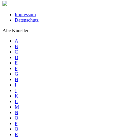
Impressum
Datenschutz
Alle Künstler
A
B
C
D
E
F
G
H
I
J
K
L
M
N
O
P
Q
R