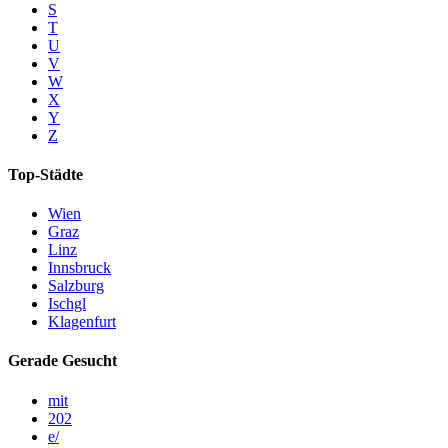
S
T
U
V
W
X
Y
Z
Top-Städte
Wien
Graz
Linz
Innsbruck
Salzburg
Ischgl
Klagenfurt
Gerade Gesucht
mit
202
e/