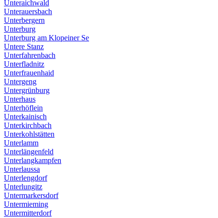
Unteraichwald
Unterauersbach
Unterbergern
Unterburg
Unterburg am Klopeiner Se
Untere Stanz
Unterfahrenbach
Unterfladnitz
Unterfrauenhaid
Untergeng
Untergrünburg
Unterhaus
Unterhöflein
Unterkainisch
Unterkirchbach
Unterkohlstätten
Unterlamm
Unterlängenfeld
Unterlangkampfen
Unterlaussa
Unterlengdorf
Unterlungitz
Untermarkersdorf
Untermieming
Untermitterdorf