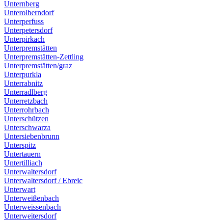
Unternberg
Unterolberndorf
Unterperfuss
Unterpetersdorf
Unterpirkach
Unterpremstätten
Unterpremstätten-Zettling
Unterpremstätten/graz
Unterpurkla
Unterrabnitz
Unterradlberg
Unterretzbach
Unterrohrbach
Unterschützen
Unterschwarza
Untersiebenbrunn
Unterspitz
Untertauern
Untertilliach
Unterwaltersdorf
Unterwaltersdorf / Ebreic
Unterwart
Unterweißenbach
Unterweissenbach
Unterweitersdorf