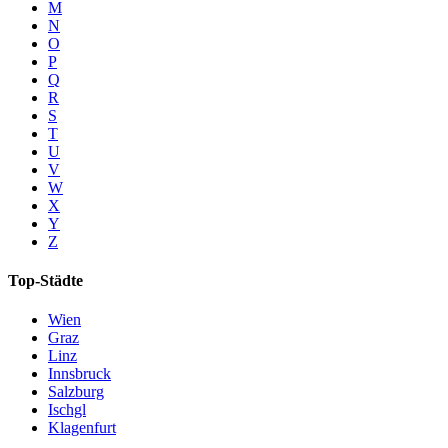
M
N
O
P
Q
R
S
T
U
V
W
X
Y
Z
Top-Städte
Wien
Graz
Linz
Innsbruck
Salzburg
Ischgl
Klagenfurt