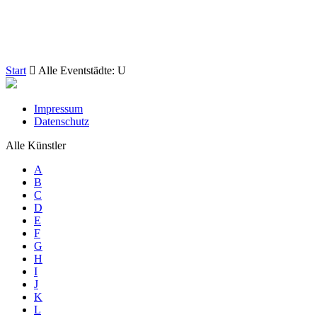
Start
Alle Eventstädte: U
Impressum
Datenschutz
Alle Künstler
A
B
C
D
E
F
G
H
I
J
K
L