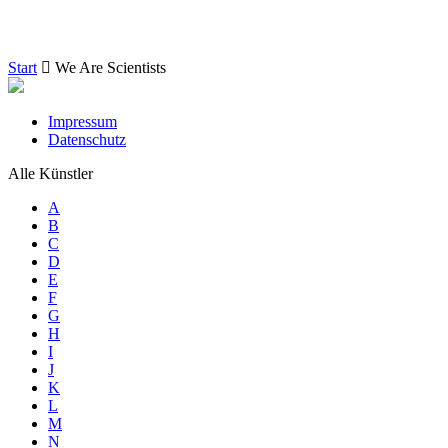
Start
We Are Scientists
Impressum
Datenschutz
Alle Künstler
A
B
C
D
E
F
G
H
I
J
K
L
M
N