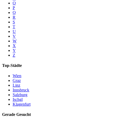
O
P
Q
R
S
T
U
V
W
X
Y
Z
Top-Städte
Wien
Graz
Linz
Innsbruck
Salzburg
Ischgl
Klagenfurt
Gerade Gesucht