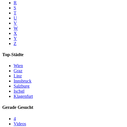
R
S
T
U
V
W
X
Y
Z
Top-Städte
Wien
Graz
Linz
Innsbruck
Salzburg
Ischgl
Klagenfurt
Gerade Gesucht
4
Videos