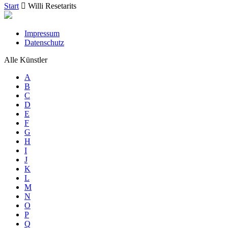
Start
Willi Resetarits
Impressum
Datenschutz
Alle Künstler
A
B
C
D
E
F
G
H
I
J
K
L
M
N
O
P
Q