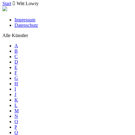
Start
Witt Lowry
Impressum
Datenschutz
Alle Künstler
A
B
C
D
E
F
G
H
I
J
K
L
M
N
O
P
Q