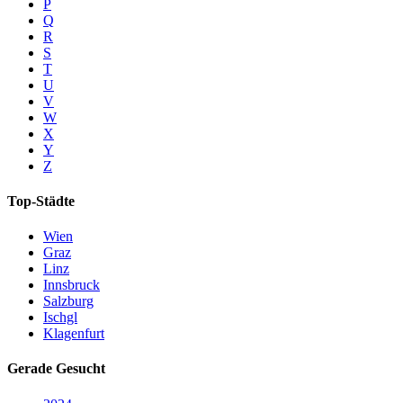
P
Q
R
S
T
U
V
W
X
Y
Z
Top-Städte
Wien
Graz
Linz
Innsbruck
Salzburg
Ischgl
Klagenfurt
Gerade Gesucht