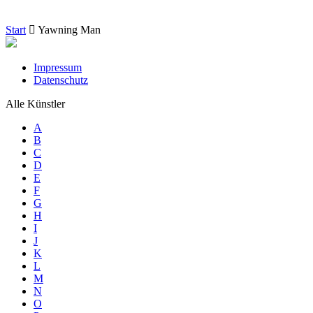
Start
Yawning Man
Impressum
Datenschutz
Alle Künstler
A
B
C
D
E
F
G
H
I
J
K
L
M
N
O