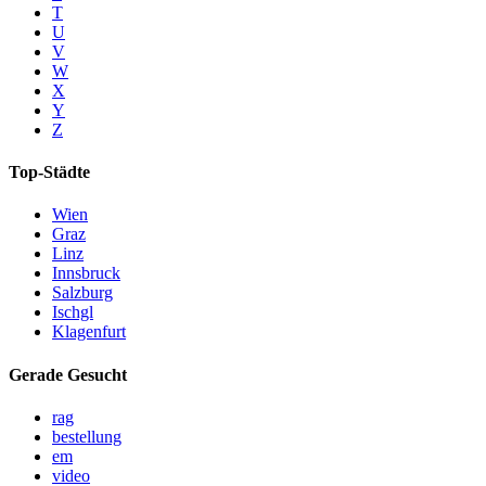
T
U
V
W
X
Y
Z
Top-Städte
Wien
Graz
Linz
Innsbruck
Salzburg
Ischgl
Klagenfurt
Gerade Gesucht
rag
bestellung
em
video