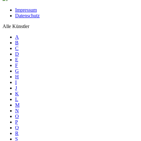
Impressum
Datenschutz
Alle Künstler
A
B
C
D
E
F
G
H
I
J
K
L
M
N
O
P
Q
R
S