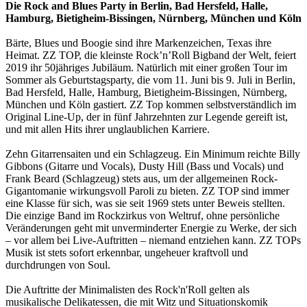
Die Rock and Blues Party in Berlin, Bad Hersfeld, Halle,
Hamburg, Bietigheim-Bissingen, Nürnberg, München und Köln
Bärte, Blues und Boogie sind ihre Markenzeichen, Texas ihre
Heimat. ZZ TOP, die kleinste Rock’n’Roll Bigband der Welt, feiert
2019 ihr 50jähriges Jubiläum. Natürlich mit einer großen Tour im
Sommer als Geburtstagsparty, die vom 11. Juni bis 9. Juli in Berlin,
Bad Hersfeld, Halle, Hamburg, Bietigheim-Bissingen, Nürnberg,
München und Köln gastiert. ZZ Top kommen selbstverständlich im
Original Line-Up, der in fünf Jahrzehnten zur Legende gereift ist,
und mit allen Hits ihrer unglaublichen Karriere.
Zehn Gitarrensaiten und ein Schlagzeug. Ein Minimum reichte Billy
Gibbons (Gitarre und Vocals), Dusty Hill (Bass und Vocals) und
Frank Beard (Schlagzeug) stets aus, um der allgemeinen Rock-
Gigantomanie wirkungsvoll Paroli zu bieten. ZZ TOP sind immer
eine Klasse für sich, was sie seit 1969 stets unter Beweis stellten.
Die einzige Band im Rockzirkus von Weltruf, ohne persönliche
Veränderungen geht mit unverminderter Energie zu Werke, der sich
– vor allem bei Live-Auftritten – niemand entziehen kann. ZZ TOPs
Musik ist stets sofort erkennbar, ungeheuer kraftvoll und
durchdrungen von Soul.
Die Auftritte der Minimalisten des Rock'n'Roll gelten als
musikalische Delikatessen, die mit Witz und Situationskomik