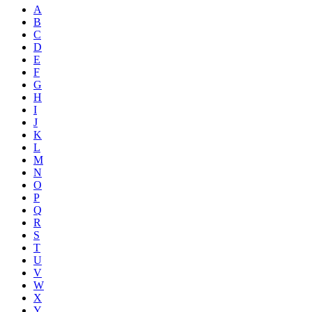
A
B
C
D
E
F
G
H
I
J
K
L
M
N
O
P
Q
R
S
T
U
V
W
X
Y