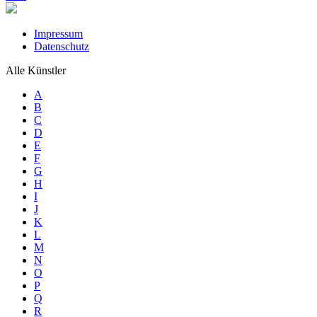
Impressum
Datenschutz
Alle Künstler
A
B
C
D
E
F
G
H
I
J
K
L
M
N
O
P
Q
R