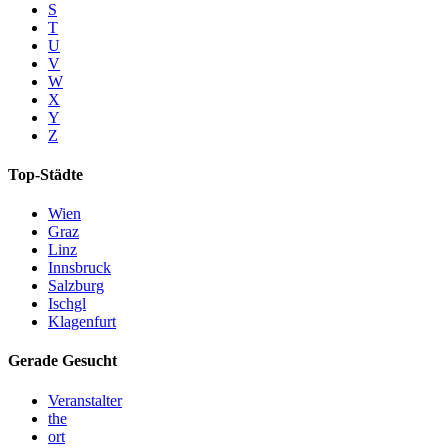
S
T
U
V
W
X
Y
Z
Top-Städte
Wien
Graz
Linz
Innsbruck
Salzburg
Ischgl
Klagenfurt
Gerade Gesucht
Veranstalter
the
ort