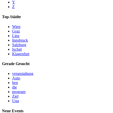
Y
Z
Top-Städte
Wien
Graz
Linz
Innsbruck
Salzburg
Ischgl
Klagenfurt
Gerade Gesucht
veranstaltung
Auto
ben
die
program
Ziel
Una
Neue Events