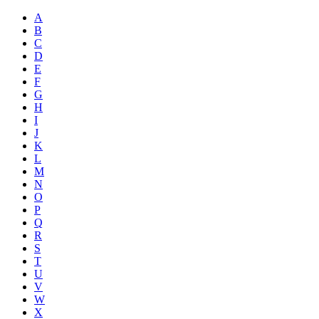
A
B
C
D
E
F
G
H
I
J
K
L
M
N
O
P
Q
R
S
T
U
V
W
X