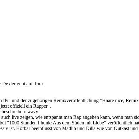
 Dexter geht auf Tour.
ly" und der zugehörigen Remixveröffentlichung "Haare nice, Remix f
etzt offiziell ein Rapper".
u beschreiben: wavy.
d auch live zeigen, wie entspannt man Rap angehen kann, wenn man si
üt "1000 Stunden Phunk: Aus dem Süden mit Liebe" veröffentlich hat. 
gressiv ist. Hörbar beeinflusst von Madlib und Dilla wie von Outkast