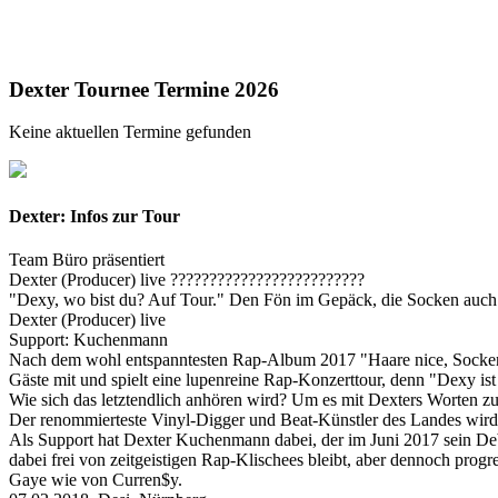
Dexter Tournee Termine 2026
Keine aktuellen Termine gefunden
Dexter: Infos zur Tour
Team Büro präsentiert
Dexter (Producer) live ?????????????????????????
"Dexy, wo bist du? Auf Tour." Den Fön im Gepäck, die Socken auch:
Dexter (Producer) live
Support: Kuchenmann
Nach dem wohl entspanntesten Rap-Album 2017 "Haare nice, Socken f
Gäste mit und spielt eine lupenreine Rap-Konzerttour, denn "Dexy ist j
Wie sich das letztendlich anhören wird? Um es mit Dexters Worten z
Der renommierteste Vinyl-Digger und Beat-Künstler des Landes wir
Als Support hat Dexter Kuchenmann dabei, der im Juni 2017 sein Deb
dabei frei von zeitgeistigen Rap-Klischees bleibt, aber dennoch pro
Gaye wie von Curren$y.