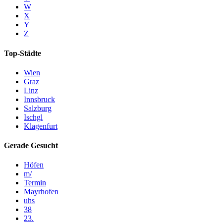
W
X
Y
Z
Top-Städte
Wien
Graz
Linz
Innsbruck
Salzburg
Ischgl
Klagenfurt
Gerade Gesucht
Höfen
m/
Termin
Mayrhofen
uhs
38
23.