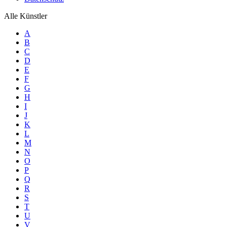
Alle Künstler
A
B
C
D
E
F
G
H
I
J
K
L
M
N
O
P
Q
R
S
T
U
V