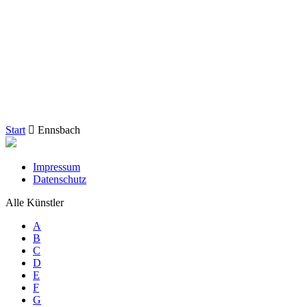
Start
Ennsbach
Impressum
Datenschutz
Alle Künstler
A
B
C
D
E
F
G