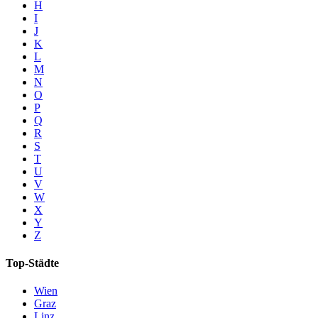
H
I
J
K
L
M
N
O
P
Q
R
S
T
U
V
W
X
Y
Z
Top-Städte
Wien
Graz
Linz