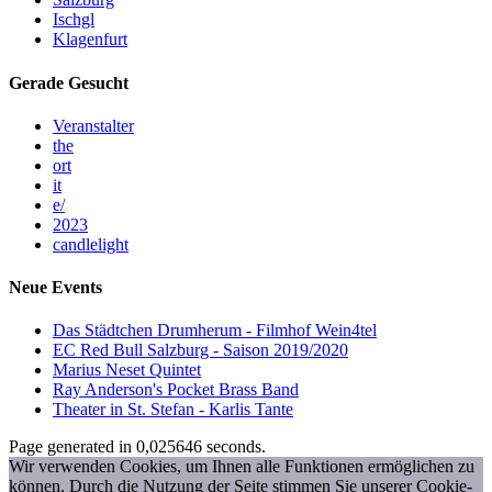
Ischgl
Klagenfurt
Gerade Gesucht
Veranstalter
the
ort
it
e/
2023
candlelight
Neue Events
Das Städtchen Drumherum - Filmhof Wein4tel
EC Red Bull Salzburg - Saison 2019/2020
Marius Neset Quintet
Ray Anderson's Pocket Brass Band
Theater in St. Stefan - Karlis Tante
Page generated in 0,025646 seconds.
Wir verwenden Cookies, um Ihnen alle Funktionen ermöglichen zu
können. Durch die Nutzung der Seite stimmen Sie unserer Cookie-