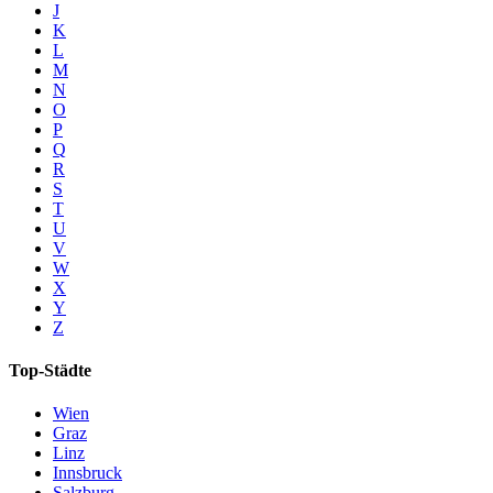
J
K
L
M
N
O
P
Q
R
S
T
U
V
W
X
Y
Z
Top-Städte
Wien
Graz
Linz
Innsbruck
Salzburg