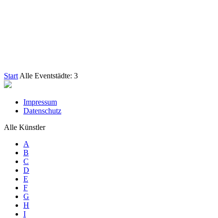
Start
Alle Eventstädte: 3
Impressum
Datenschutz
Alle Künstler
A
B
C
D
E
F
G
H
I